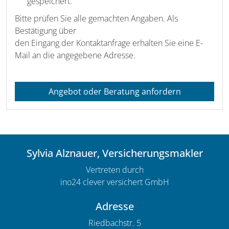
gespeichert.
Bitte prüfen Sie alle gemachten Angaben. Als
Bestätigung über
den Eingang der Kontaktanfrage erhalten Sie eine E-
Mail an die angegebene Adresse.
Angebot oder Beratung anfordern
Sylvia Alznauer, Versicherungsmakler
Vertreten durch
ino24 clever versichert GmbH
Adresse
Riedbachstr. 5